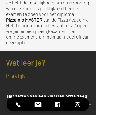
Je hebt de mogelijkheid om na afronding
van deze cursus praktijk-en
theorie-
examen
te doen voor het diploma
Pizzaiolo MASTER
van de Pizza Academy.
Het theorie-examen bestaat uit 30 open
vragen en een praktijkexamen. Een
online examentraining maakt deel uit van
deze optie.
Wat leer je?
Praktijk
Het zetten van een klassiek pizza deeg
Kneedtechniek