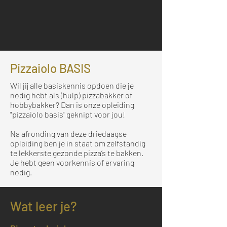
Pizzaiolo BASIS
Wil jij alle basiskennis opdoen die je
nodig hebt als (hulp) pizzabakker of
hobbybakker? Dan is onze opleiding
"pizzaiolo basis" geknipt voor jou!
Na afronding van deze driedaagse
opleiding ben je in staat om zelfstandig
te lekkerste gezonde pizza’s te bakken.
Je hebt geen voorkennis of ervaring
nodig.
Wat leer je?