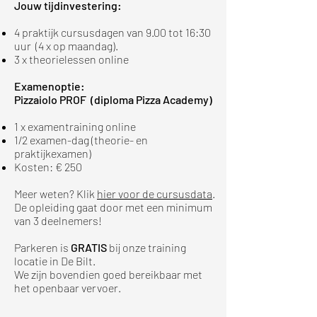
Jouw tijdinvestering:
4 praktijk cursusdagen van 9.00 tot 16:30
uur (4 x op maandag).
3
x theorielessen online
Examenoptie:
​Pizzaiolo
PROF
(diploma Pizza Academy)
1 x examentraining online
1/2 examen-dag (theorie- en
praktijkexamen)
Kosten: € 250
Meer weten? Klik
hier voor de cursusdata
.
De opleiding gaat door met een minimum
van 3 deelnemers!
Parkeren is
GRATIS
bij onze training
locatie in De Bilt.
We zijn bovendien goed bereikbaar met
het openbaar vervoer.