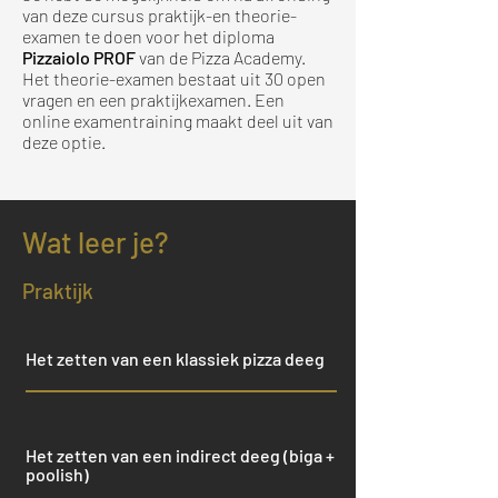
van deze cursus praktijk-en
theorie-
examen
te doen voor het diploma
Pizzaiolo PROF
van de Pizza Academy.
Het theorie-examen bestaat uit 30 open
vragen en een praktijkexamen. Een
online examentraining maakt deel uit van
deze optie.
Wat leer je?
Praktijk
Het zetten van een klassiek pizza deeg
Het zetten van een indirect deeg (biga +
poolish)