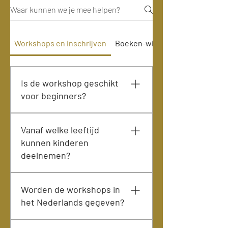
Workshops en inschrijven
Boeken-wijzigen en annuleren
Is de workshop geschikt
voor beginners?
Ja, zeker. Onze workshops zijn
Vanaf welke leeftijd
juist heel geschikt voor beginners.
kunnen kinderen
Je hebt geen ervaring nodig. We
deelnemen?
begeleiden je stap voor stap bij het
maken, vormen, beleggen en
Deelname is mogelijk vanaf 12 jaar.
bakken van je pizza.
Worden de workshops in
Voor kinderen onder de 12 jaar is
het Nederlands gegeven?
deelname helaas niet mogelijk.
Voor alle deelnemers geldt
Onze workshops worden
hetzelfde tarief.